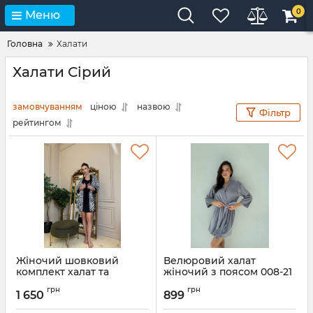
0
Меню
Головна
Халати
Халати Сірий
замовчуванням
ціною
назвою
Фільтр
рейтингом
Жіночий шовковий
Велюровий халат
комплект халат та
жіночий з поясом 008-21
сорочка 162-24
сірий
грн
грн
1 650
899
Артикул:
162-24-zebra-XS-S
Артикул:
008-21-seriy-S