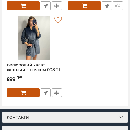
Велюровий халат
жіночий з поясом 008-21
графіт
грн
899
Артикул:
008-21-grafit-S
КОНТАКТИ