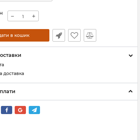
н
−
+
дати в кошик
оставки
та
а доставка
плати