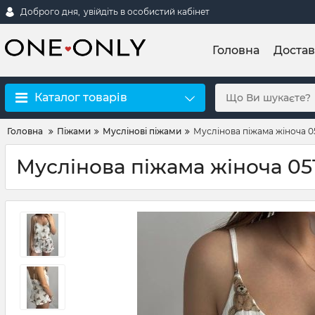
Доброго дня,
увійдіть в особистий кабінет
Головна
Достав
Каталог товарів
Головна
Піжами
Муслінові піжами
Муслінова піжама жіноча 05
Муслінова піжама жіноча 05