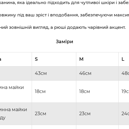
 тканина, яка ідеально підходить для чутливої шкіри і за
довжину під ваш зріст і вподобання, забезпечуючи макс
ьний зовнішній вигляд, а рюші додають чарівний акцент.
Заміри
а
S
M
L
43см
46см
48
ина майки
18см
18см
19
инна майки
23см
23см
24
ду