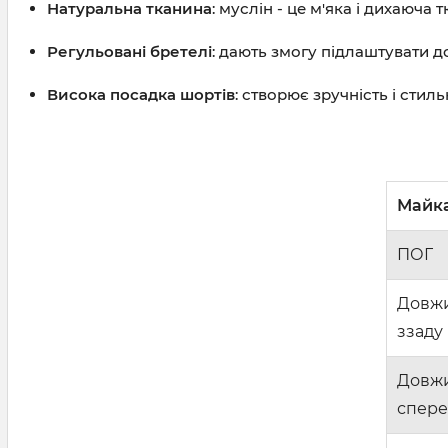
Натуральна тканина
: муслін - це м'яка і дихаюча
Регульовані бретелі
: дають змогу підлаштувати 
Висока посадка шортів
: створює зручність і стил
Майк
ПОГ
Довж
ззаду
Довж
спере