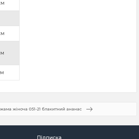
см
см
см
см
іжама жіноча 051-21 блакитний ананас
Підписка