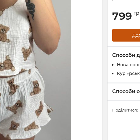
799
гр
До
Способи д
Нова пош
Кур'єрськ
Способи о
Поділитися: