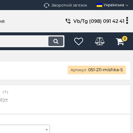
Зворотній зв'язок
Українська
ня
Vb/Tg (098) 091 42 41
0
051-211-mishka-S
Артикул:
(
7
)
дгук