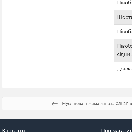
Півоб
Шорт
Півоб
Півоб
сідни
Довж
Муслінова піжама жіноча 051-211 
Контакти
Про магази