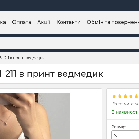
ка
Оплата
Акції
Контакти
Обмін та повернен
1-211 в принт ведмедик
1-211 в принт ведмедик
Залишити ві
В наявності
Розмір:
S