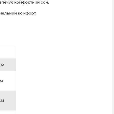
безпечує комфортний сон.
имальний комфорт.
см
см
см