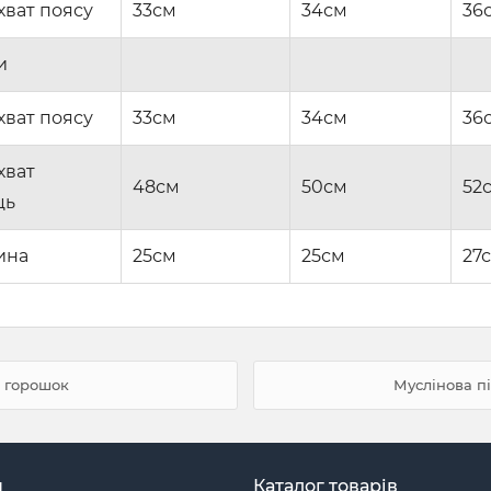
хват поясу
33см
34см
36
и
хват поясу
33см
34см
36
хват
48см
50см
52
ць
ина
25см
25см
27
в горошок
Муслінова п
н
Каталог товарів