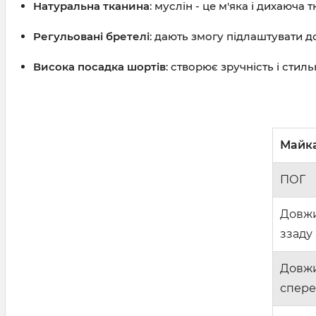
Натуральна тканина
: муслін - це м'яка і дихаюча
Регульовані бретелі
: дають змогу підлаштувати 
Висока посадка шортів
: створює зручність і стил
Майк
ПОГ
Довж
ззаду
Довж
спере