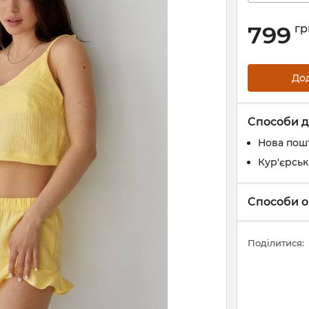
799
гр
До
Способи д
Нова пош
Кур'єрськ
Способи о
Поділитися: