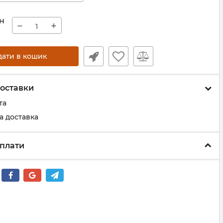
н
−
+
дати в кошик
оставки
та
а доставка
плати