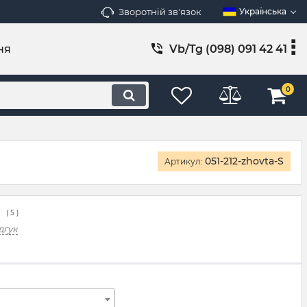
Зворотній зв'язок
Українська
ня
Vb/Tg (098) 091 42 41
0
051-212-zhovta-S
Артикул:
(
5
)
дгук