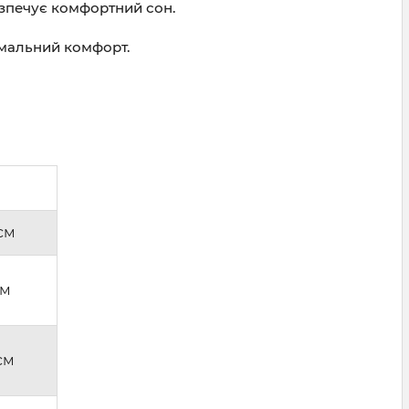
безпечує комфортний сон.
имальний комфорт.
см
см
см