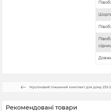
Півоб
Шорт
Півоб
Півоб
сідни
Довж
Мусліновий піжамний комплект для дому 233-
Рекомендовані товари