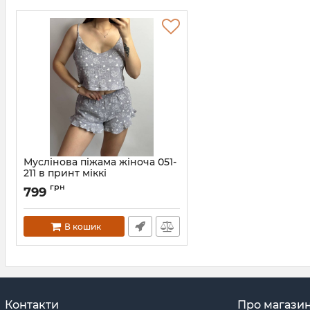
Муслінова піжама жіноча 051-
211 в принт міккі
Артикул:
051-211-mikki-maus-S
грн
799
В кошик
Контакти
Про магази