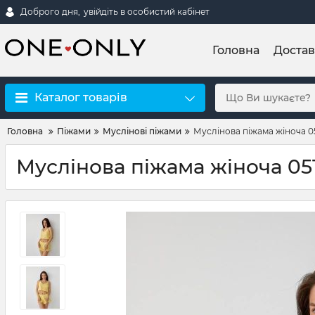
Доброго дня,
увійдіть в особистий кабінет
Головна
Достав
Каталог товарів
Головна
Піжами
Муслінові піжами
Муслінова піжама жіноча 05
Муслінова піжама жіноча 051