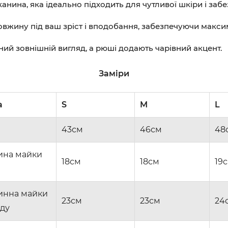
 тканина, яка ідеально підходить для чутливої шкіри і за
довжину під ваш зріст і вподобання, забезпечуючи макс
ьний зовнішній вигляд, а рюші додають чарівний акцент.
Заміри
а
S
M
L
43см
46см
48
ина майки
18см
18см
19
инна майки
23см
23см
24
ду