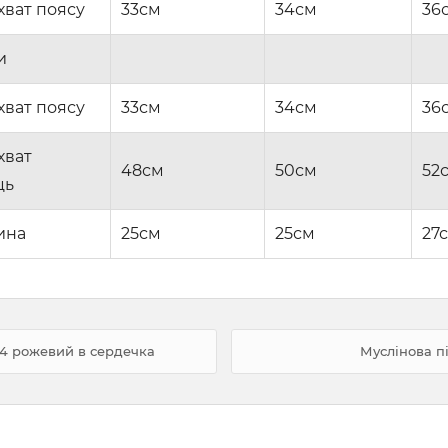
хват поясу
33см
34см
36
и
хват поясу
33см
34см
36
хват
48см
50см
52
ць
ина
25см
25см
27
24 рожевий в сердечка
Муслінова п