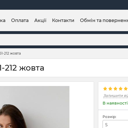
ка
Оплата
Акції
Контакти
Обмін та повернен
1-212 жовта
-212 жовта
Залишити ві
В наявності
Розмір:
S