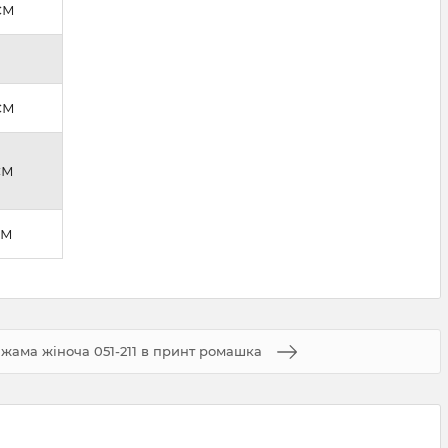
см
см
см
см
іжама жіноча 051-211 в принт ромашка