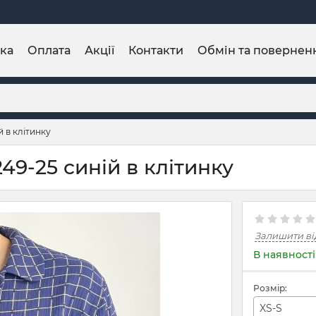
ка
Оплата
Акції
Контакти
Обмін та повернен
й в клітинку
49-25 синій в клітинку
Залишити ві
В наявності
Розмір:
XS-S