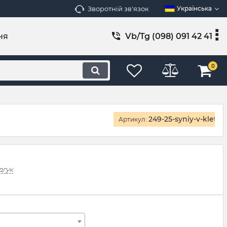
Зворотній зв'язок
Українська
ня
Vb/Tg (098) 091 42 41
0
249-25-syniy-v-kletky
Артикул:
дгук