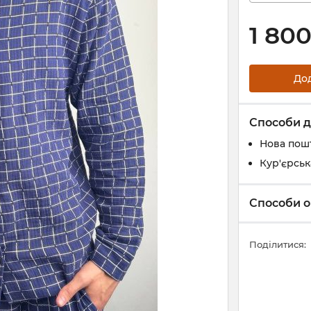
1 80
До
Способи д
Нова пош
Кур'єрськ
Способи о
Поділитися: