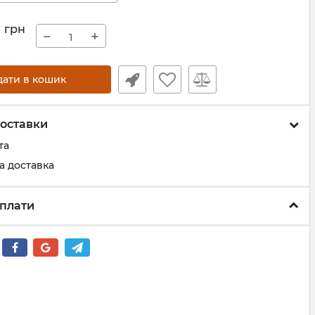
0
грн
−
+
дати в кошик
оставки
та
а доставка
плати