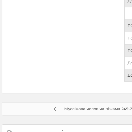
Д/
ПО
ПО
П
До
До
Муслінова чоловіча піжама 249-