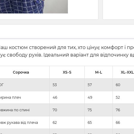
ш костюм створений для тих, хто цінує комфорт і про
печує свободу рухів. Ідеальний варіант для відпочинк
Сорочка
XS-S
M-L
XL-XXL
ОГ
53
57
60
ирина плеч
46
49
52
вжина по спині
70
75
76
вж рукава від плеча
62
65
66