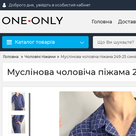
Доброго дня,
увійдіть в особистий кабінет
Головна
Достав
Каталог товарів
Головна
Чоловічі піжами
Муслінова чоловіча піжама 249-25 сині
Муслінова чоловіча піжама 2