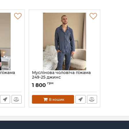
 піжама
Муслінова чоловіча піжама
249-25 джинс
XS
Артикул:
249-25-djins-XS
грн
1 800
В кошик