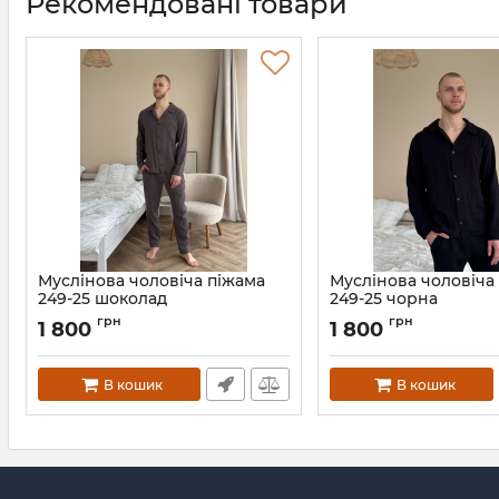
Рекомендовані товари
Муслінова чоловіча піжама
Муслінова чоловіча
249-25 шоколад
249-25 чорна
Артикул:
249-25-chokolad-XS
Артикул:
249-25-chernay-
грн
грн
1 800
1 800
В кошик
В кошик