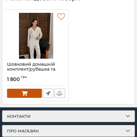
Шовковий домашній
комплект(рубашка та
штани) 250-25 в червоні
грн
сердечка
1 800
Артикул:
250-25-serdechka-XS
КОНТАКТИ
ПРО МАГАЗИН