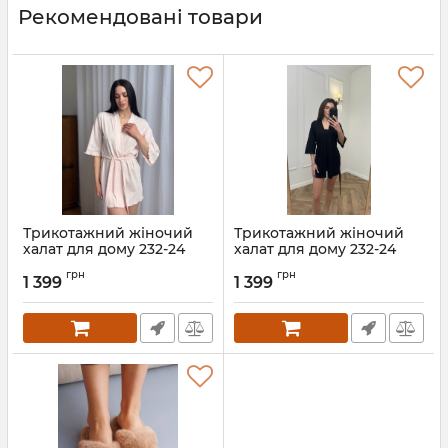
Рекомендовані товари
Трикотажний жіночий
Трикотажний жіночий
халат для дому 232-24
халат для дому 232-24
рожевий
чорний
грн
грн
1 399
1 399
Артикул:
232-24-rozhevyi-XS
Артикул:
232-24-chornyi-XS