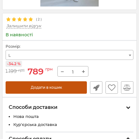
(
2
)
Залишити відгук
В наявності
Розмір:
L
-34.2 %
789
грн
−
+
1 199
грн
Додати в кошик
Способи доставки
Нова пошта
Кур'єрська доставка
Способи оплати