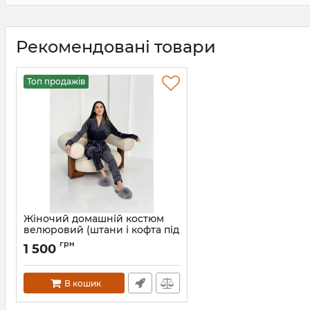
Рекомендовані товари
Топ продажів
Жіночий домашній костюм
велюровий (штани і кофта під
пояс) 065-21 графіт чк
грн
1 500
Артикул:
065-21-grafit-hk-XS
В кошик