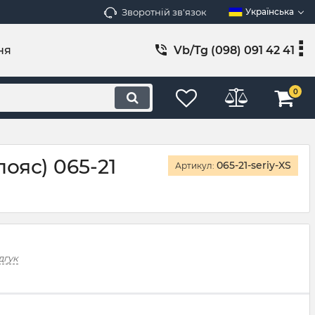
Зворотній зв'язок
Українська
ня
Vb/Tg (098) 091 42 41
0
ояс) 065-21
065-21-seriy-XS
Артикул:
дгук