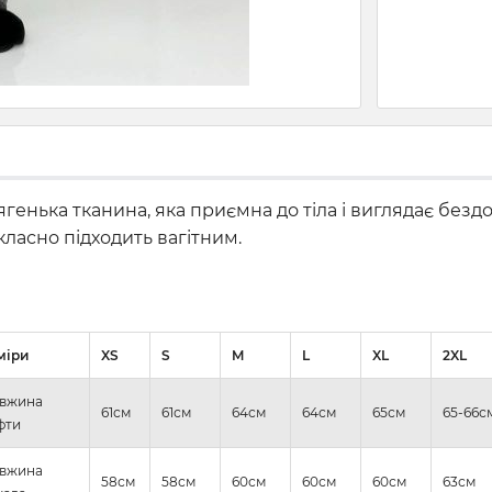
ягенька тканина, яка приємна до тіла і виглядає безд
класно підходить вагітним.
міри
XS
S
M
L
XL
2XL
вжина
61см
61см
64см
64см
65см
65-66с
фти
вжина
58см
58см
60см
60см
60см
63см