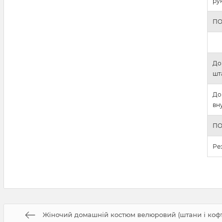
ру
ПО
До
шт
До
вну
ПО
Ре
Жіночий домашній костюм велюровий (штани і кофта 