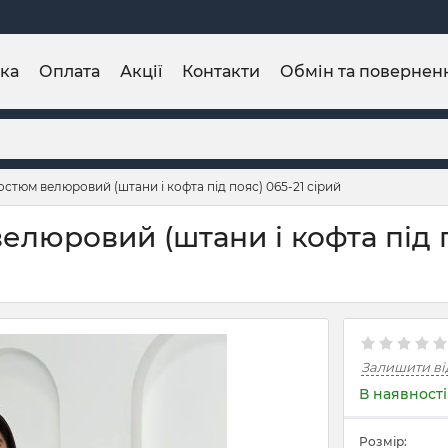
ка
Оплата
Акції
Контакти
Обмін та повернен
стюм велюровий (штани і кофта під пояс) 065-21 сірий
люровий (штани і кофта під п
Залишити ві
В наявності
Розмір: