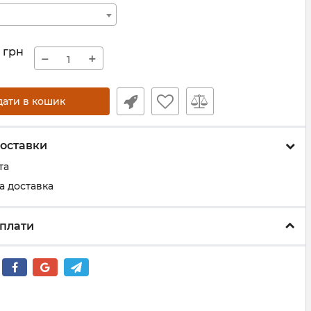
грн
−
+
дати в кошик
оставки
та
а доставка
плати