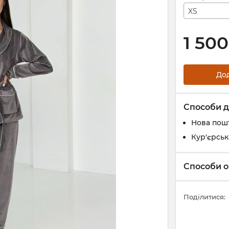
XS
1 500
До
Способи д
Нова пош
Кур'єрськ
Способи о
Поділитися: