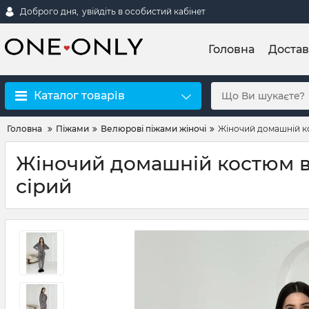
Доброго дня,
увійдіть в особистий кабінет
Головна
Достав
Каталог товарів
Головна
Піжами
Велюрові піжами жіночі
Жіночий домашній ко
Жіночий домашній костюм ве
сірий