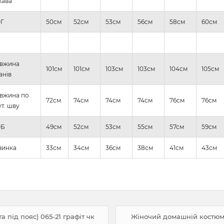
кава
Г
50см
52см
53см
56см
58см
60см
вжина
101см
101см
103см
103см
104см
105см
анів
вжина по
72см
74см
74см
74см
76см
76см
т. шву
Б
49см
52см
53см
55см
57см
59см
зинка
33см
34см
36см
38см
41см
43см
під пояс) 065-21 графіт чк
Жіночий домашній костюм в