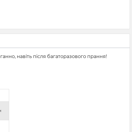
оганно, навіть після багаторазового прання!
м