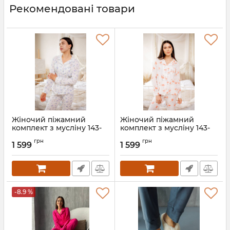
Рекомендовані товари
Жіночий піжамний
Жіночий піжамний
комплект з мусліну 143-
комплект з мусліну 143-
23 зайчики
23 фламінго
грн
грн
1 599
1 599
Артикул:
166-24-zaichiki-XS
-8.9 %