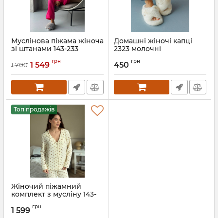
Муслінова піжама жіноча
Домашні жіночі капці
зі штанами 143-233
2323 молочні
малина
Артикул:
2323-molocha-36-37
грн
грн
1 549
450
1 700
Артикул:
143-233-malina-S
Топ продажів
Жіночий піжамний
комплект з мусліну 143-
231 жовтий в сердечко
грн
1 599
Артикул:
143-231-zhovtyi-v-
serdechko-XS