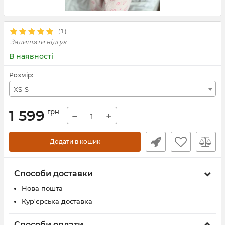
(
1
)
Залишити відгук
В наявності
Розмір:
XS-S
1 599
грн
−
+
Додати в кошик
Способи доставки
Нова пошта
Кур'єрська доставка
Способи оплати