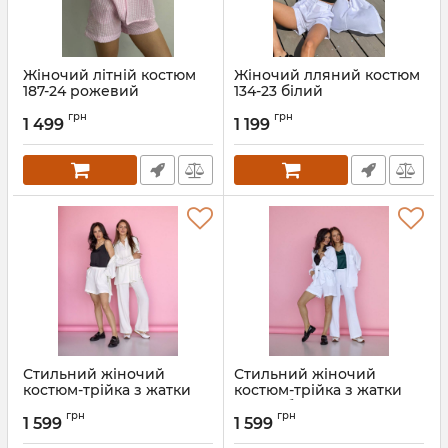
Жіночий літній костюм
Жіночий лляний костюм
187-24 рожевий
134-23 білий
Артикул:
187-24-rozheva-XS
Артикул:
134-23-bilyi-XS
грн
грн
1 499
1 199
Стильний жіночий
Стильний жіночий
костюм-трійка з жатки
костюм-трійка з жатки
085-22 молочний
085-22 білий
грн
грн
1 599
1 599
Артикул:
085-22-molochnyi-XS
Артикул:
085-22-bilyi-XS