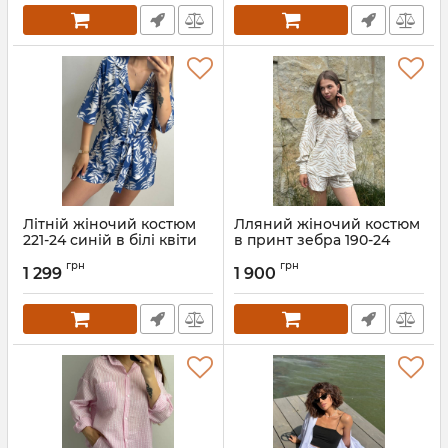
Літній жіночий костюм
Лляний жіночий костюм
221-24 синій в білі квіти
в принт зебра 190-24
Артикул:
221-24-siny-kvity-XS
Артикул:
190-24-zebra-XS
грн
грн
1 299
1 900