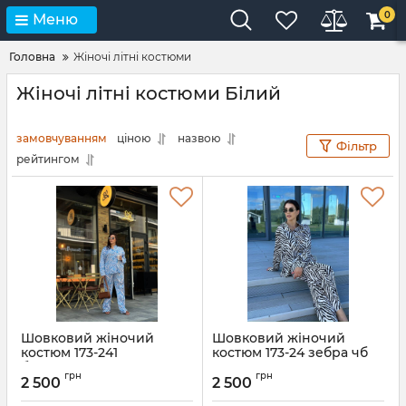
0
Меню
Головна
Жіночі літні костюми
Жіночі літні костюми Білий
замовчуванням
ціною
назвою
Фільтр
рейтингом
Шовковий жіночий
Шовковий жіночий
костюм 173-241
костюм 173-24 зебра чб
блакитний
Артикул:
173-24-zebra-hb-XS
грн
грн
2 500
2 500
Артикул:
173-241-blakitnyi-XS