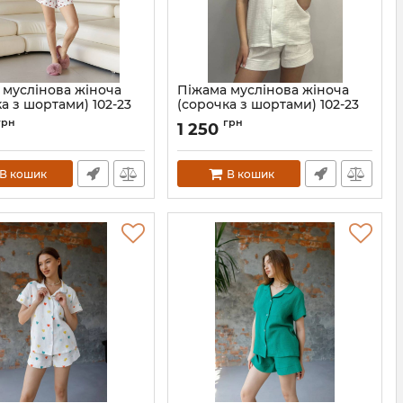
 муслінова жіноча
Піжама муслінова жіноча
а з шортами) 102-23
(сорочка з шортами) 102-23
чка
молочна
грн
грн
1 250
102-23-polynichka-S
Артикул:
102-23-molochnyi-M
В кошик
В кошик