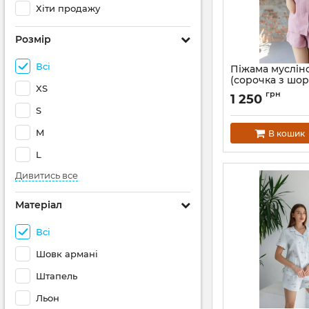
Хіти продажу
Розмір
Всі
Піжама муслін
(сорочка з шор
XS
темно-рожева
грн
1 250
Артикул:
102-23-t-ro
S
M
В кошик
L
Дивитись все
Матеріал
Всі
Шовк армані
Штапель
Льон