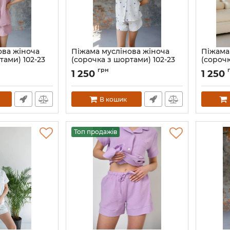
ова жіноча
Піжама муслінова жіноча
Піжама
тами) 102-23
(сорочка з шортами) 102-23
(сорочк
сині сердечка
полуни
грн
1 250
1 250
zevyi-S
Артикул:
102-23-s-serdechka-S
Артикул:
В кошик
Топ продажів