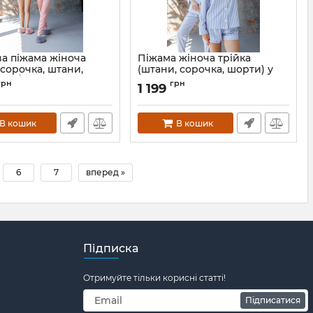
а піжама жіноча
Піжама жіноча трійка
(сорочка, штани,
(штани, сорочка, шорти) у
015/21 рожева пудра
блакитну смужку 011-21
грн
грн
1 199
015-21-rozeva-pudra-L
Артикул:
011-21-blak-smuzhka-S
В кошик
В кошик
6
7
вперед »
Підписка
Отримуйте тільки корисні статті!
Підписатися