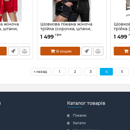
а жіноча
Шовкова піжама жіноча
Шовков
а, штани,
трійка (сорочка, штани,
трійка 
червоний
шорти) 015/21 чорний
шорти) 
грн
1 499
1 499
rvoniy-S
Артикул:
015-21-chornyi-S
Артикул:
В кошик
« назад
1
2
3
4
5
н
Каталог товарів
Піжами
Халати