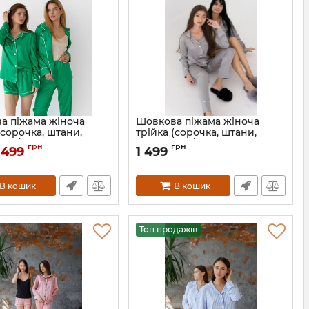
а піжама жіноча
Шовкова піжама жіноча
(сорочка, штани,
трійка (сорочка, штани,
015/21 зелений
шорти) 015/21 срібло
грн
грн
 499
1 499
015-21-zelenyi-M
Артикул:
015-21-sriblo-M
В кошик
В кошик
Топ продажів