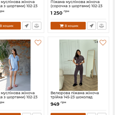
 муслінова жіноча
Піжама муслінова жіноча
а з шортами) 102-23
(сорочка з шортами) 102-23
ові сердечки
зелена
грн
грн
1 250
102-23-k-serdechki-XL
Артикул:
102-23-zenenyi-S
В кошик
В кошик
 муслінова жіноча
Велюрова піжама жіноча
а з шортами) 102-23
трійка 145-23 шоколад
на
Артикул:
145-23-shokolad-S
грн
грн
949
102-23-blakytnyi-S