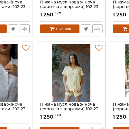
ова жіноча
Піжама муслінова жіноча
Піжама
тами) 102-23
(сорочка з шортами) 102-23
(сорочк
лаванда
кольор
грн
1 250
1 250
ochki-L
Артикул:
102-23-lavanda-S
Артикул:
В кошик
ова жіноча
Піжама муслінова жіноча
Піжама
тами) 102-23
(сорочка з шортами) 102-23
(сорочк
жовта
блакит
грн
1 250
1 250
chiki-S
Артикул:
102-23-zhovtyi-S
Артикул: