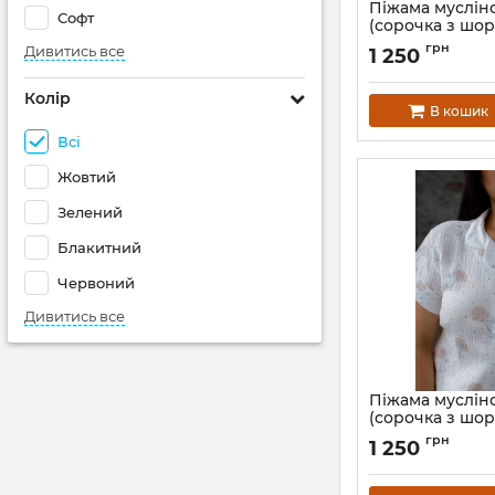
Піжама муслін
Софт
(сорочка з шор
листочки
грн
Дивитись все
1 250
Артикул:
102-23-list
Колір
В кошик
Всі
Жовтий
Зелений
Блакитний
Червоний
Дивитись все
Піжама муслін
(сорочка з шор
зайчики
грн
1 250
Артикул:
102-23-zay