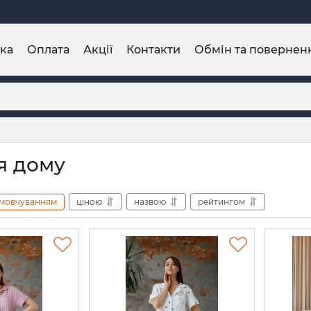
ка
Оплата
Акції
Контакти
Обмін та повернен
я дому
мовчуванням
ціною
назвою
рейтингом