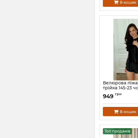
В кошик
Велюрова піжа
трійка 145-23 ч
Артикул:
145-23-cho
грн
949
В кошик
Топ продажів