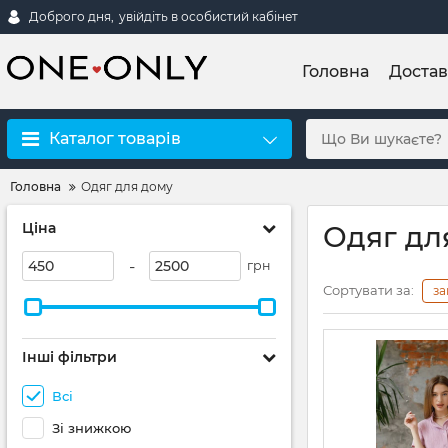
Доброго дня,
увійдіть в особистий кабінет
Головна
Достав
Каталог товарів
Головна
Одяг для дому
Ціна
Одяг дл
-
грн
Сортувати за:
за
Інші фільтри
Всі
Зі знижкою