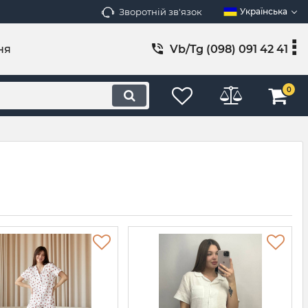
Зворотній зв'язок
Українська
ня
Vb/Tg (098) 091 42 41
0