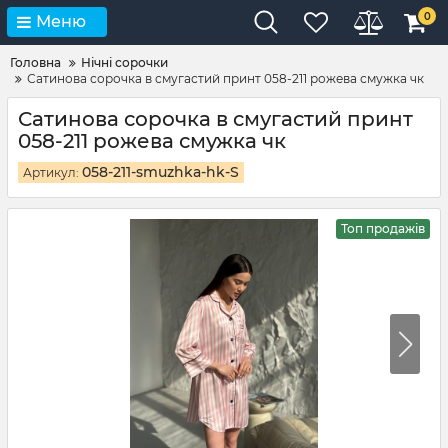
0
Меню
Головна
Нічні сорочки
Сатинова сорочка в смугастий принт 058-211 рожева смужка чк
Сатинова сорочка в смугастий принт
058-211 рожева смужка чк
058-211-smuzhka-hk-S
Артикул:
Топ продажів