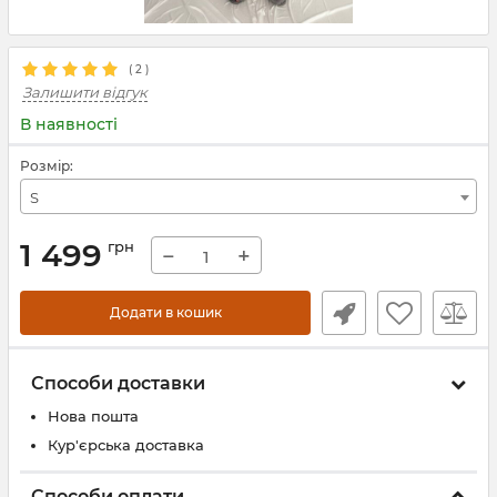
(
2
)
Залишити відгук
В наявності
Розмір:
S
1 499
грн
−
+
Додати в кошик
Способи доставки
Нова пошта
Кур'єрська доставка
Способи оплати