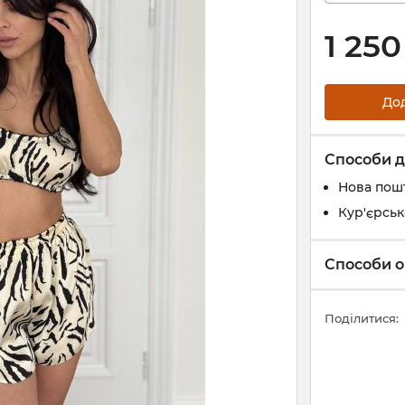
1 250
До
Способи д
Нова пош
Кур'єрськ
Способи о
Поділитися: