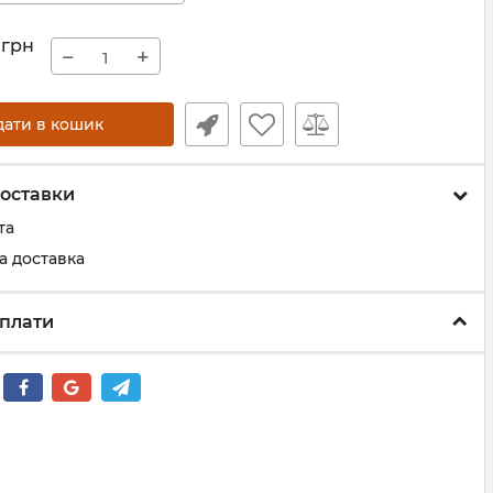
грн
−
+
дати в кошик
оставки
та
а доставка
плати