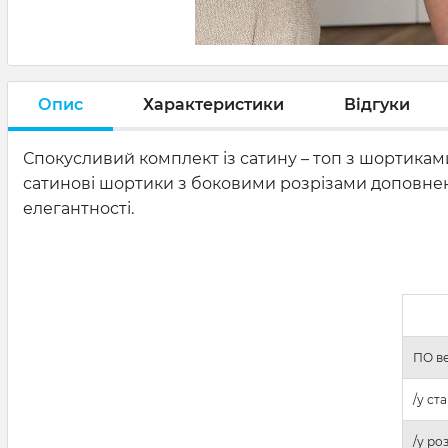
Опис
Характеристики
Відгуки
Спокусливий комплект із сатину – топ з шортиками
сатинові шортики з боковими розрізами доповнені
елегантності.
ПО ве
/у ст
/у ро