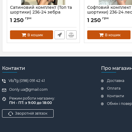
Сатиновий комплект (Топ та
Софтовий комплект 
шортики) 236-24 зебра
шортики) 236-24 ле
Артикул:
236-24-zebra-XS
Артикул:
236-24-leopard-
грн
грн
1 250
1 250
В кошик
В кошик
Контакти
Про магази
Vb/Tg (098) 091 42 41
Доставка
Оплата
Oonly.ua@gmail.com
Контакти
Режим роботи магазину:
ПН - ПТ: з 9:00 до 18:00
Обмін і пове
Зворотній зв'язок