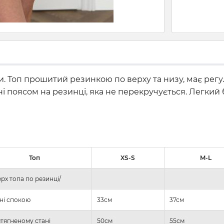
. Топ прошитий резинкою по верху та низу, має регул
 поясом на резинці, яка не перекручується. Легкий б
Топ
XS-S
M-L
рх топа по резинці/
ані спокою
33см
37см
зтягненому стані
50см
55см