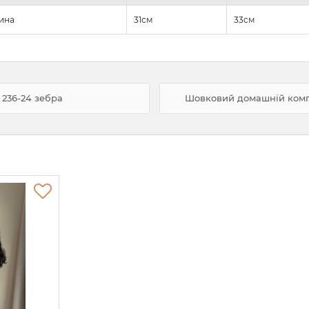
ина
31см
33см
 236-24 зебра
Шовковий домашній компл