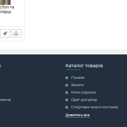
(Топ та
опард
XS
н
Каталог товарів
Піжами
Халати
Нічні сорочки
рнення
Одяг для дому
Спортивні жіночі костюми
Дивитись все