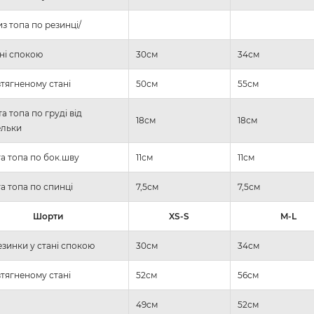
з топа по резинці/
ані спокою
30см
34см
зтягненому стані
50см
55см
а топа по груді від
18см
18см
ельки
а топа по бок.шву
11см
11см
а топа по спинці
7,5см
7,5см
Шорти
XS-S
M-L
зинки у стані спокою
30см
34см
зтягненому стані
52см
56см
49см
52см