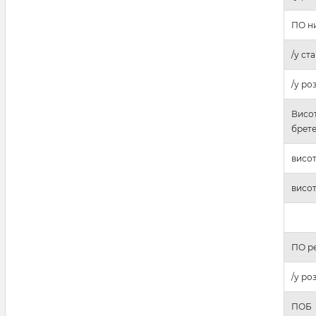
ПО ни
/у ст
/у ро
Висот
брет
висот
висот
ПО ре
/у ро
ПОБ