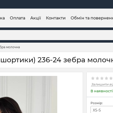
ка
Оплата
Акції
Контакти
Обмін та повернен
ебра молочна
 шортики) 236-24 зебра молоч
Залишити ві
В наявності
Розмір:
XS-S