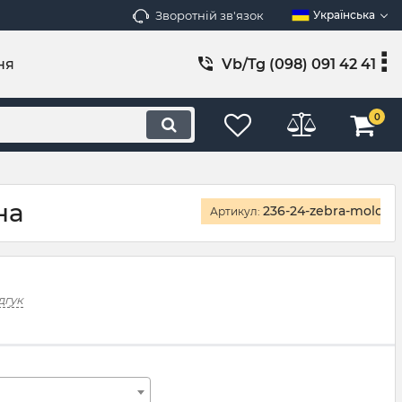
Зворотній зв'язок
Українська
ня
Vb/Tg (098) 091 42 41
0
на
236-24-zebra-moloch
Артикул:
дгук