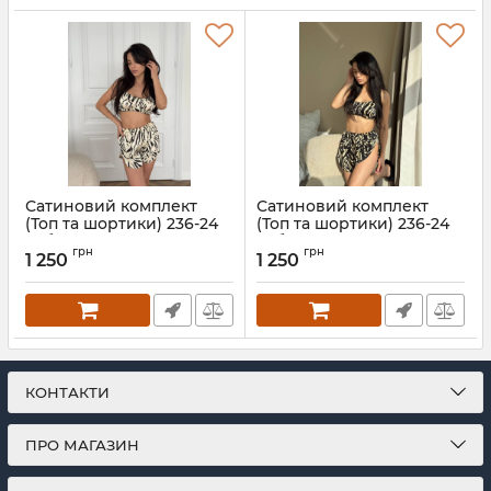
Сатиновий комплект
Сатиновий комплект
(Топ та шортики) 236-24
(Топ та шортики) 236-24
зебра молочна
зебра
грн
грн
1 250
1 250
Артикул:
236-24-zebra-
Артикул:
236-24-zebra-XS
molochna-XS
КОНТАКТИ
ПРО МАГАЗИН