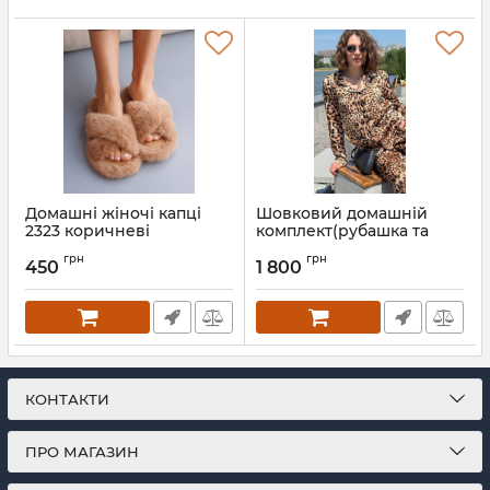
Домашні жіночі капці
Шовковий домашній
2323 коричневі
комплект(рубашка та
штани) 250-251 лео
Артикул:
2323- korichnevy-36-37
грн
грн
450
1 800
Артикул:
250-251-leo-XS
КОНТАКТИ
ПРО МАГАЗИН