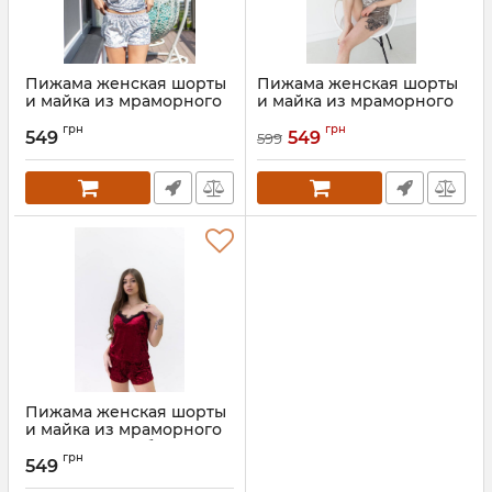
Пижама женская шорты
Пижама женская шорты
и майка из мраморного
и майка из мраморного
велюра 022-21
велюра 022-21 серая
грн
грн
549
549
599
Артикул:
022-21-sriblo-S
Артикул:
022-21-sira-XXL
Пижама женская шорты
и майка из мраморного
велюра 022-21 бордо
грн
549
Артикул:
022-21-bordo-S