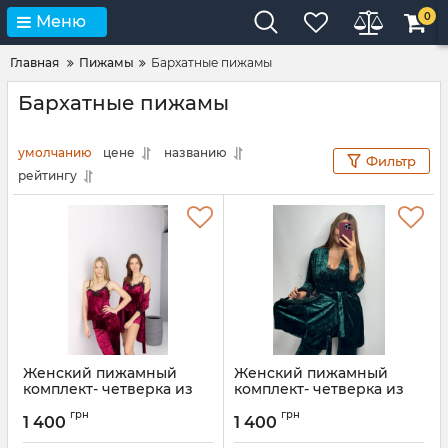
0
Меню
Главная
Пижамы
Бархатные пижамы
Бархатные пижамы
умолчанию
цене
названию
Фильтр
рейтингу
Женский пижамный
Женский пижамный
комплект- четверка из
комплект- четверка из
мраморного велюра 023-
мраморного велюра 023-
грн
грн
21 бордо
21 изумруд
1 400
1 400
Артикул:
023-21-bordo-S
Артикул:
023-21-smaragt-S