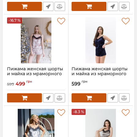
-16.7 %
Пижама женская шорты
Пижама женская шорты
и майка из мраморного
и майка из мраморного
велюра 022-21 песок
велюра 022-21 синяя
грн
грн
499
599
599
Артикул:
022-21-pesok-S
Артикул:
022-21-synya-S
-8.3 %