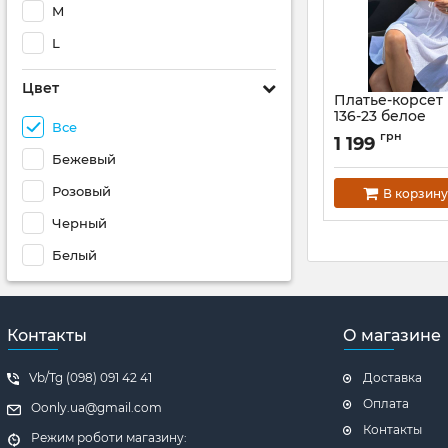
M
L
Цвет
Платье-корсет
136-23 белое
Все
Артикул:
136-23-bel
грн
1 199
Бежевый
Розовый
В корзину
Черный
Белый
Контакты
О магазине
Vb/Tg (098) 091 42 41
Доставка
Оплата
Oonly.ua@gmail.com
Контакты
Режим роботи магазину: