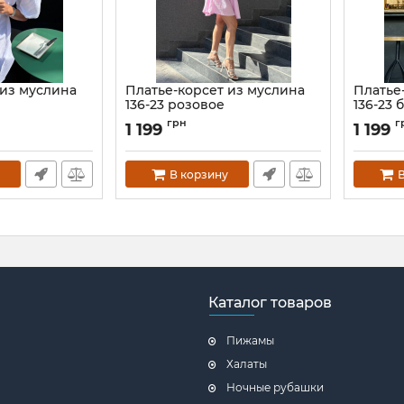
 из муслина
Платье-корсет из муслина
Платье
136-23 розовое
136-23 
yi-XS
Артикул:
136-23-rozheva-XS
Артикул:
грн
г
1 199
1 199
В корзину
В
Каталог товаров
Пижамы
Халаты
Ночные рубашки