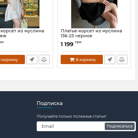
-корсет из муслина
Платье-корсет из муслина
беж
136-23 черное
136-23-bezh-XS
Артикул:
136-23-chorna-XS
рн
грн
1 199
 корзину
В корзину
Подписка
Получайте только полезные статьи!
Подписаться