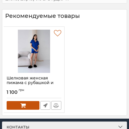
Рекомендуемые товары
Шелковая женская
пижама с рубашкой и
шортами 014-21 электрик
грн
1 100
Артикул:
014-21-elektric-S
КОНТАКТЫ